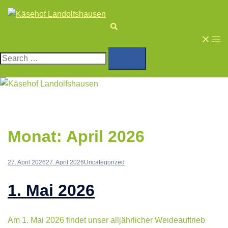
Skip
to
Search
content
Togg
Search…
men
Monat:
April 2026
27. April 2026
27. April 2026
Uncategorized
1. Mai 2026
Am 1. Mai 2026 findet unser alljährlicher Weideauftrieb